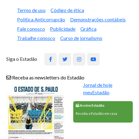
Termo de uso
Código de ética
Política Anticorrupção
Demonstrações contábeis
Fale conosco
Publicidade
Gráfica
Trabalhe conosco
Curso de jornalismo
Siga o Estadão
Receba as newsletters do Estadão
Jornal de hoje
meuEstadão
Assine Estadão
Receba o Estadão em casa