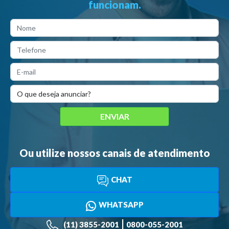
funcionam.
ENVIAR
Mensagem enviada com sucesso! Em breve entraremos
em contato.
Ou utilize nossos canais de atendimento
CHAT
WHATSAPP
|
(11) 3855-2001
0800-055-2001